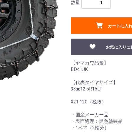
数量
カートに入
お気に入りに
【ヤマカワ品番】
BD41JK
【代表タイヤサイズ】
33✖️12.5R15LT
¥21,120（税抜）
・国産メーカー品
・表面処理：黒色塗装品
・1ペア（2輪分）